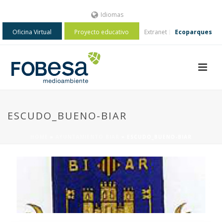
Idiomas
Oficina Virtual
Proyecto educativo
Extranet
Ecoparques
ESCUDO_BUENO-BIAR
HOME
»
AYUNTAMIENTO BIAR
»
ESCUDO_BUENO-BIAR