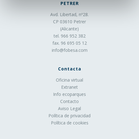
definido por el responsable de la cookie, y que puede ir
PETRER
de unos minutos a varios años.
Avd. Libertad, nº28.
CP 03610 Petrer
3. En función de la finalidad de la cookie:
(Alicante)
tel. 966 952 382
Cookies de análisis
: Son aquéllas que bien tratadas
fax. 96 695 05 12
por nosotros o por terceros, nos permiten cuantificar el
info@fobesa.com
número de usuarios y así realizar la medición y análisis
estadístico de la utilización que hacen los usuarios del
servicio ofertado. Para ello se analiza su navegación en
Contacta
nuestra página web con el fin de mejorar la oferta de
Oficina virtual
productos o servicios que le ofrecemos.
Extranet
Cookies publicitarias
: Son aquéllas que permiten la
Info ecoparques
gestión, de la forma más eficaz posible, de los espacios
Contacto
publicitarios que, en su caso, el editor haya incluido en
Aviso Legal
una página web, aplicación o plataforma desde la que
Política de privacidad
presta el servicio solicitado en base a criterios como el
Política de cookies
contenido editado o la frecuencia en la que se muestran
los anuncios.