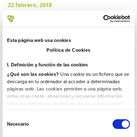
22 febrero, 2018
Esta página web usa cookies
Política de Cookies
I. D
efinición y función de las cookies
¿Qué son las cookies?
Una cookie es un fichero que se
descarga en tu ordenador al acceder a determinadas
páginas web. Las cookies permiten a una página web,
entre otras cosas, almacenar y recuperar información
sobre los hábitos de navegación de un usuario o de su
equipo y, dependiendo de la información que contengan y
de la forma en que utilice su equipo, pueden utilizarse
Necesario
para reconocer al usuario.
II. Tipos de cookies