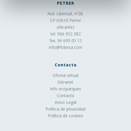
definido por el responsable de la cookie, y que puede ir
PETRER
de unos minutos a varios años.
Avd. Libertad, nº28.
CP 03610 Petrer
3. En función de la finalidad de la cookie:
(Alicante)
tel. 966 952 382
Cookies de análisis
: Son aquéllas que bien tratadas
fax. 96 695 05 12
por nosotros o por terceros, nos permiten cuantificar el
info@fobesa.com
número de usuarios y así realizar la medición y análisis
estadístico de la utilización que hacen los usuarios del
servicio ofertado. Para ello se analiza su navegación en
Contacta
nuestra página web con el fin de mejorar la oferta de
Oficina virtual
productos o servicios que le ofrecemos.
Extranet
Cookies publicitarias
: Son aquéllas que permiten la
Info ecoparques
gestión, de la forma más eficaz posible, de los espacios
Contacto
publicitarios que, en su caso, el editor haya incluido en
Aviso Legal
una página web, aplicación o plataforma desde la que
Política de privacidad
presta el servicio solicitado en base a criterios como el
Política de cookies
contenido editado o la frecuencia en la que se muestran
los anuncios.