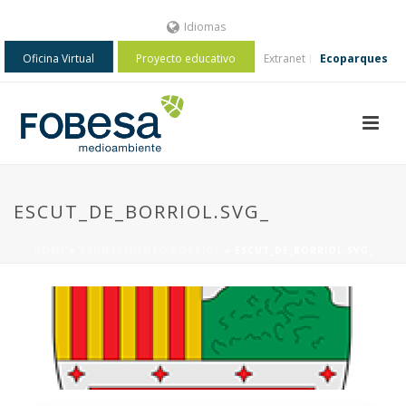
Idiomas
Oficina Virtual
Proyecto educativo
Extranet
Ecoparques
ESCUT_DE_BORRIOL.SVG_
HOME
»
AYUNTAMIENTO BORRIOL
»
ESCUT_DE_BORRIOL.SVG_