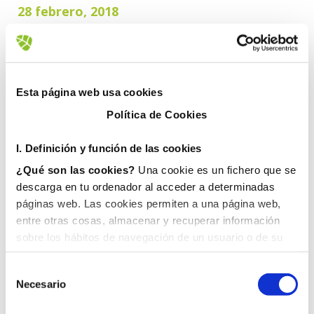
28 febrero, 2018
Esta página web usa cookies
Política de Cookies
I. D
efinición y función de las cookies
¿Qué son las cookies?
Una cookie es un fichero que se
descarga en tu ordenador al acceder a determinadas
páginas web. Las cookies permiten a una página web,
entre otras cosas, almacenar y recuperar información
sobre los hábitos de navegación de un usuario o de su
equipo y, dependiendo de la información que contengan y
de la forma en que utilice su equipo, pueden utilizarse
Necesario
para reconocer al usuario.
II. Tipos de cookies