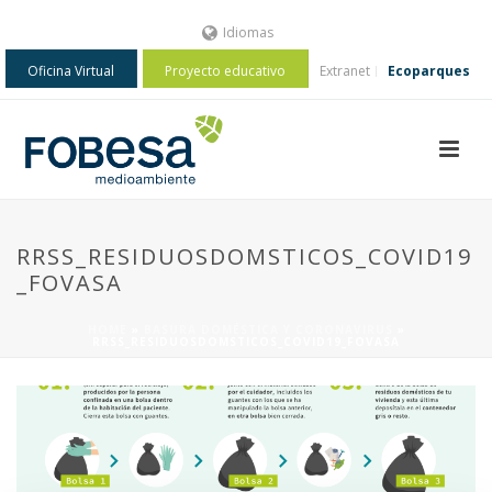
Idiomas
Oficina Virtual
Proyecto educativo
Extranet
Ecoparques
RRSS_RESIDUOSDOMSTICOS_COVID19
_FOVASA
HOME
»
BASURA DOMÉSTICA Y CORONAVIRUS
»
RRSS_RESIDUOSDOMSTICOS_COVID19_FOVASA