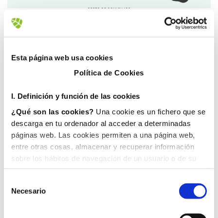
1 abril, 2020
Esta página web usa cookies
Política de Cookies
I. D
efinición y función de las cookies
¿Qué son las cookies?
Una cookie es un fichero que se
descarga en tu ordenador al acceder a determinadas
páginas web. Las cookies permiten a una página web,
entre otras cosas, almacenar y recuperar información
sobre los hábitos de navegación de un usuario o de su
equipo y, dependiendo de la información que contengan y
de la forma en que utilice su equipo, pueden utilizarse
Necesario
para reconocer al usuario.
II. Tipos de cookies