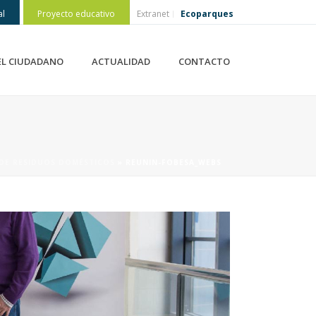
al
Proyecto educativo
Extranet
Ecoparques
EL CIUDADANO
ACTUALIDAD
CONTACTO
A DE RESIDUOS DOMÉSTICOS
»
REUNIN-FOBESA_WEBS