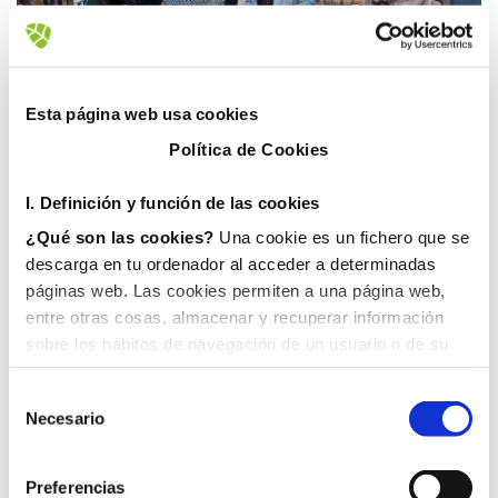
10 enero, 2019
Esta página web usa cookies
Política de Cookies
I. D
efinición y función de las cookies
¿Qué son las cookies?
Una cookie es un fichero que se
descarga en tu ordenador al acceder a determinadas
páginas web. Las cookies permiten a una página web,
entre otras cosas, almacenar y recuperar información
sobre los hábitos de navegación de un usuario o de su
equipo y, dependiendo de la información que contengan y
de la forma en que utilice su equipo, pueden utilizarse
Necesario
para reconocer al usuario.
II. Tipos de cookies
1. En función del propietario de la cookie:
Preferencias